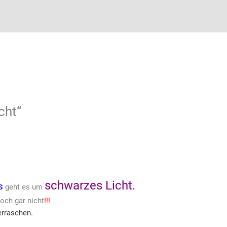
cht“
schwarzes Licht.
s
geht es um
och gar nicht
!!!
erraschen.