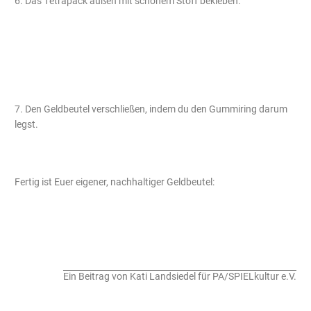
6. Das Tetrapack außen mit schönem Stoff bekleben.
7. Den Geldbeutel verschließen, indem du den Gummiring darum
legst.
Fertig ist Euer eigener, nachhaltiger Geldbeutel:
Ein Beitrag von Kati Landsiedel für PA/SPIELkultur e.V.