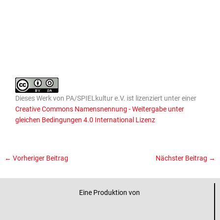
Dieses
Werk
von
PA/SPIELkultur e.V.
ist lizenziert unter einer
Creative Commons Namensnennung - Weitergabe unter
gleichen Bedingungen 4.0 International Lizenz
←
Vorheriger Beitrag
Nächster Beitrag
→
Eine Produktion von