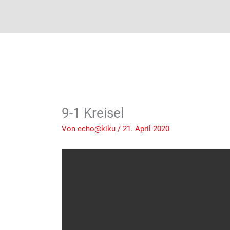
9-1 Kreisel
Von
echo@kiku
/
21. April 2020