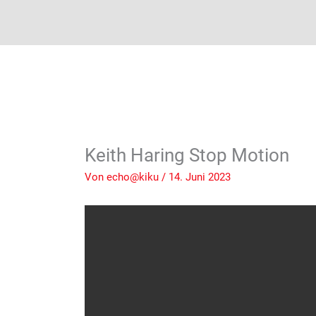
Keith Haring Stop Motion
Von
echo@kiku
/
14. Juni 2023