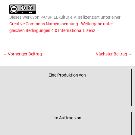
Dieses
Werk
von
PA/SPIELkultur e.V.
ist lizenziert unter einer
Creative Commons Namensnennung - Weitergabe unter
gleichen Bedingungen 4.0 International Lizenz
←
Vorheriger Beitrag
Nächster Beitrag
→
Eine Produktion von
Im Auftrag von