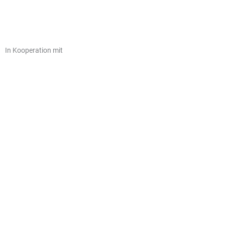
In Kooperation mit
© Kinderkultur online
|
Webdesign:
Oliver Wick >> gestaltet Kommunikation
|
Impressum
|
Datenschutz