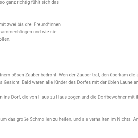
 so ganz richtig fühlt sich das
mit zwei bis drei Freund*innen
zusammenhängen und wie sie
llen.
einem bösen Zauber bedroht. Wen der Zauber traf, den überkam die s
s Gesicht. Bald waren alle Kinder des Dorfes mit der üblen Laune a
n ins Dorf, die von Haus zu Haus zogen und die Dorfbewohner mit i
, um das große Schmollen zu heilen
,
und sie verhallten im Nichts
.
An