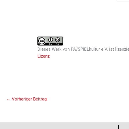
Dieses
Werk
von
PA/SPIELkultur e.V.
ist lizenzi
Lizenz
←
Vorheriger Beitrag