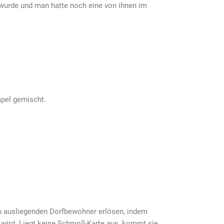
urde und man hatte noch eine von ihnen im
apel gemischt.
n ausliegenden Dorfbewohner erlösen, indem
t wird. Liegt keine Schmoll-Karte aus, kommt sie