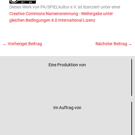
Dieses
Werk
von
PA/SPIELkultur e.V.
ist lizenziert unter einer
Creative Commons Namensnennung - Weitergabe unter
gleichen Bedingungen 4.0 International Lizenz
←
Vorheriger Beitrag
Nächster Beitrag
→
Eine Produktion von
Im Auftrag von